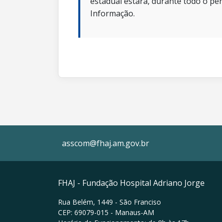
estadual estará, durante todo o per
Informação.
asscom@fhaj.am.gov.br
FHAJ - Fundação Hospital Adriano Jorge
Rua Belém, 1449 - São Franciso
CEP: 69079-015 - Manaus-AM