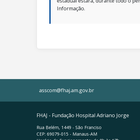
estadual estará, durante todo o per
Informação.
asscom@fhaj.am.gov.br
FHAJ - Fundação Hospital Adriano Jorge
Rua Belém, 1449 - São Franciso
CEP: 69079-015 - Manaus-AM