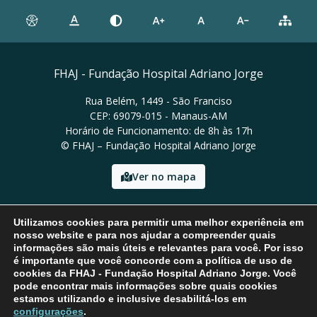
FHAJ - Fundação Hospital Adriano Jorge
Rua Belém, 1449 - São Franciso
CEP: 69079-015 - Manaus-AM
Horário de Funcionamento: de 8h às 17h
© FHAJ – Fundação Hospital Adriano Jorge
Ver no mapa
Email: asscom@fhaj.am.gov.br
Utilizamos cookies para permitir uma melhor experiência em
nosso website e para nos ajudar a compreender quais
informações são mais úteis e relevantes para você. Por isso
é importante que você concorde com a política de uso de
cookies da FHAJ - Fundação Hospital Adriano Jorge. Você
pode encontrar mais informações sobre quais cookies
estamos utilizando e inclusive desabilitá-los em
configurações
.