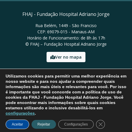
FHAJ - Fundação Hospital Adriano Jorge
Rua Belém, 1449 - São Franciso
CEP: 69079-015 - Manaus-AM
Horário de Funcionamento: de 8h às 17h
© FHAJ – Fundação Hospital Adriano Jorge
Ver no mapa
Email: asscom@fhaj.am.gov.br
Utilizamos cookies para permitir uma melhor experiência em
nosso website e para nos ajudar a compreender quais
informações são mais úteis e relevantes para você. Por isso
é importante que você concorde com a política de uso de
cookies da FHAJ - Fundação Hospital Adriano Jorge. Você
pode encontrar mais informações sobre quais cookies
estamos utilizando e inclusive desabilitá-los em
configurações
.
Close GDPR Coo
Aceitar
Rejeitar
Configurações