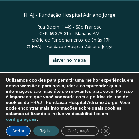
FHAJ - Fundação Hospital Adriano Jorge
Rua Belém, 1449 - São Franciso
CEP: 69079-015 - Manaus-AM
Horário de Funcionamento: de 8h às 17h
© FHAJ – Fundação Hospital Adriano Jorge
Ver no mapa
Email: asscom@fhaj.am.gov.br
Utilizamos cookies para permitir uma melhor experiência em
nosso website e para nos ajudar a compreender quais
informações são mais úteis e relevantes para você. Por isso
é importante que você concorde com a política de uso de
cookies da FHAJ - Fundação Hospital Adriano Jorge. Você
pode encontrar mais informações sobre quais cookies
estamos utilizando e inclusive desabilitá-los em
configurações
.
Close GDPR Coo
Aceitar
Rejeitar
Configurações